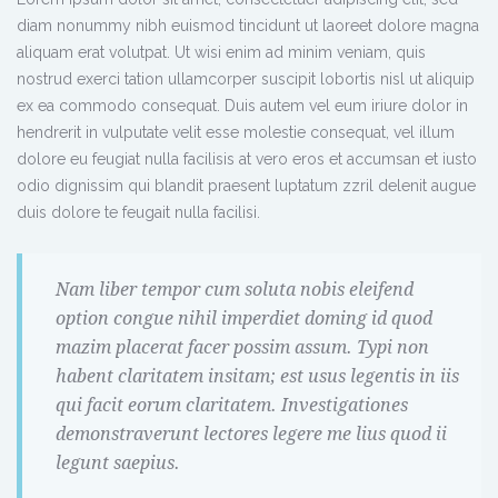
diam nonummy nibh euismod tincidunt ut laoreet dolore magna
aliquam erat volutpat. Ut wisi enim ad minim veniam, quis
nostrud exerci tation ullamcorper suscipit lobortis nisl ut aliquip
ex ea commodo consequat. Duis autem vel eum iriure dolor in
hendrerit in vulputate velit esse molestie consequat, vel illum
dolore eu feugiat nulla facilisis at vero eros et accumsan et iusto
odio dignissim qui blandit praesent luptatum zzril delenit augue
duis dolore te feugait nulla facilisi.
Nam liber tempor cum soluta nobis eleifend
option congue nihil imperdiet doming id quod
mazim placerat facer possim assum. Typi non
habent claritatem insitam; est usus legentis in iis
qui facit eorum claritatem. Investigationes
demonstraverunt lectores legere me lius quod ii
legunt saepius.