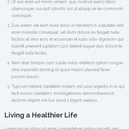
Ut wisi enim ad minim veniam, quis nostrud exerci tation
ullamcorper suscipit lobortis nisl ut aliquip ex ea commodo
consequat.
Duis autem vel eum iriure dolor in hendrerit in vulputate velit
esse molestie consequat, vel illum dolore eu feugiat nulla
facilisis at vero eros et accumsan et iusto odio dignissim qui
blandit praesent luptatum zzril delenit augue duis dolore te
feugait nulla facilisi.
Nam liber tempor cum soluta nobis eleifend option congue
nihil imperdiet doming id quod mazim placerat facer
possim assum.
Typi non habent claritatem insitam; est usus legentis in iis qui
facit eorum claritatem. Investigationes demonstraverunt
lectores legere me lius quod ii legunt saepius.
Living a Healthier Life
Lorem ipsum dolor sit amet, consectetuer adipiscing elit, sed